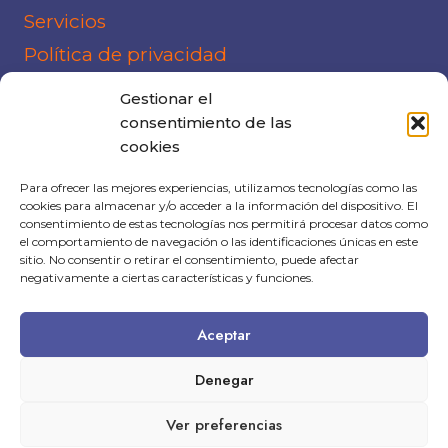
Servicios
Política de privacidad
Política de cookies
Gestionar el
consentimiento de las
cookies
CONTÁCTANOS
Para ofrecer las mejores experiencias, utilizamos tecnologías como las
cookies para almacenar y/o acceder a la información del dispositivo. El
936 39 06 69
consentimiento de estas tecnologías nos permitirá procesar datos como
info@andrac.net
el comportamiento de navegación o las identificaciones únicas en este
sitio. No consentir o retirar el consentimiento, puede afectar
negativamente a ciertas características y funciones.
Aceptar
© 2026 Andrac Computing - Todos los
Denegar
derechos reservados
Ver preferencias